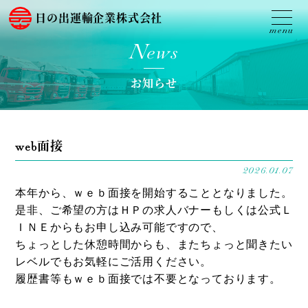
日の出運輸企業株式会社
News
お知らせ
web面接
2026.01.07
本年から、ｗｅｂ面接を開始することとなりました。
是非、ご希望の方はＨＰの求人バナーもしくは公式Ｌ
ＩＮＥからもお申し込み可能ですので、
ちょっとした休憩時間からも、またちょっと聞きたい
レベルでもお気軽にご活用ください。
履歴書等もｗｅｂ面接では不要となっております。