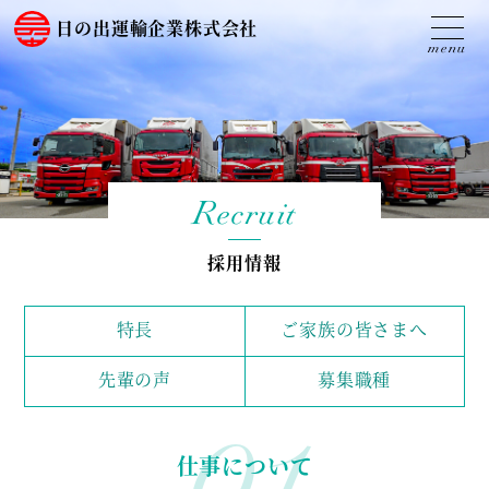
日の出運輸企業株式会社
Recruit
採用情報
特長
ご家族の皆さまへ
先輩の声
募集職種
01
仕事について