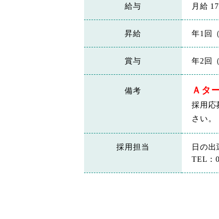
給与
月給 17
昇給
年1回
賞与
年2回（
Ａタ
備考
採用応
さい。
採用担当
日の出
TEL：01