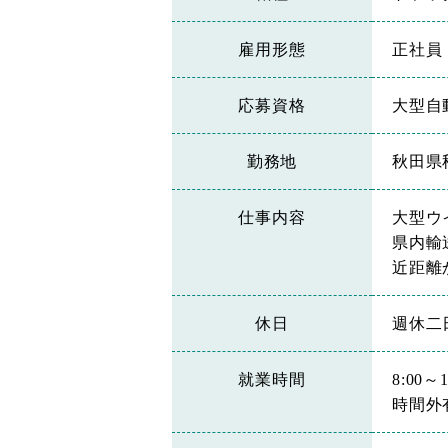
雇用形態
正社員
応募資格
大型自
勤務地
秋田県
仕事内容
大型ウ
県内輸
近距離
休日
週休二
就業時間
8:00～1
時間外