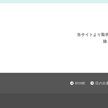
当サイトより取
除
HOME
日の出