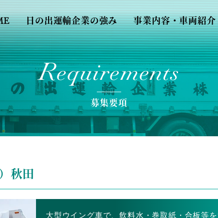
ME
日の出運輸企業の強み
事業内容・車両紹介
Requirements
募集要項
）秋田
大型ウイング車で、飲料水・巻取紙・合板等を