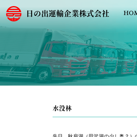
日の出運輸企業株式会社
HO
水没林
先日、秋扇湖（田沢湖の少し奥？）