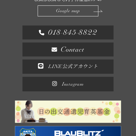
Google map
018-845-8822
Contact
LINE公式アカウント
Instagram